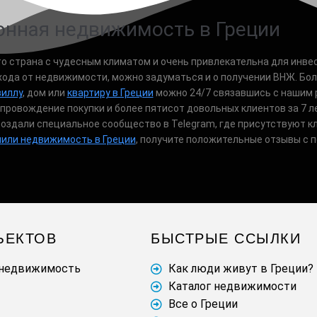
онная недвижимость в Греции
это страна с чудесным климатом и очень привлекательна для инв
хода от недвижимости, можно задуматься и о получении ВНЖ. Бо
виллу
, дом или
квартиру в Греции
можно 24/7 связавшись с нашим
опровождение покупки и более пятисот довольных клиентов за 7 л
создали специальное сообщество в Telegram, где присутствуют к
пили недвижимость в Греции
, получите положительные отзывы с п
ЪЕКТОВ
БЫСТРЫЕ ССЫЛКИ
 недвижимость
Как люди живут в Греции?
Каталог недвижимости
Все о Греции