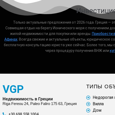
Инвестици
Только актуальные предложения от 2026 года. Греция — 
Совмещая отдых на берегу Ионического моря с получением до
жилой недвижимости для покупки или аренды.
Приобрести 
Афинах
. Всегда свежие и актуальные объекты, юридическое с
бесплатную консультацию юриста уже сейчас. Более того, мы 
через процедуру получения ВНЖ или
ку
VGP
ТИПЫ ОБ
Недорогая
Недвижимость в Греции
Riga Fereou 24, Paleo Faliro 175 63, Греция
Вилла
Дом
+30 698 558 1004