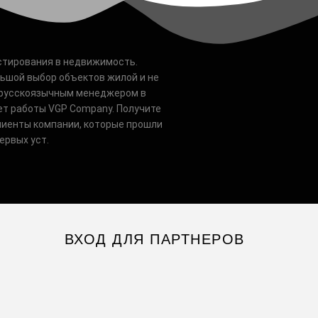
естирования в недвижимость.
льшой выбор объектов жилой и не
 русскоязычным менеджером в
ет работы VGP Company. Получите
лиенты компании, которые прошли
ервых уст.
ВХОД ДЛЯ ПАРТНЕРОВ