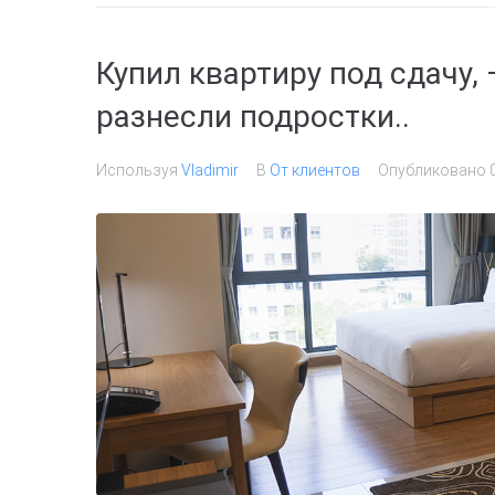
Купил квартиру под сдачу,
разнесли подростки..
Используя
Vladimir
В
От клиентов
Опубликовано